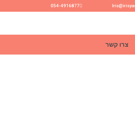
054-4916877
Iris@irisy
צרו קשר