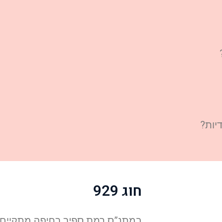
יות?
חוג 929
במתנ”ס רמת ספיר בחיפה מתקיים פ