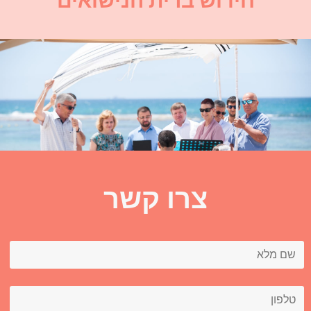
חידוש ברית הנישואים
צרו קשר