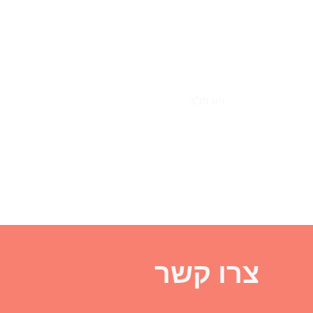
ה. השתדלת מאוד להפעיל את המוח שלנו (כמה שיכולת…
לכבד אותך, להעריך אותך, ליהנות איתך ולאהוב אותך.
רה מחליפה (את היחידה שעשית זאת), ועל כל זאת תוד
חוג תנ"ך
צרו קשר