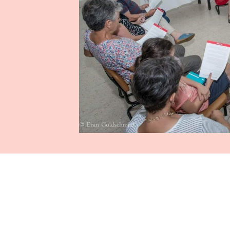
כותך. העשרת אותנו באהבתך
איריס היקרה, מזה 