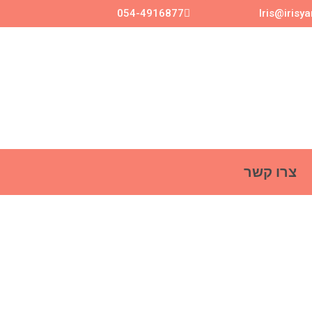
054-4916877
Iris@irisy
צרו קשר